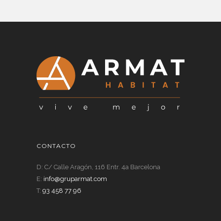
CONTACTO
D: C/ Calle Aragón, 116 Entr. 4a Barcelona
E:
info@gruparmat.com
T:
93 458 77 96