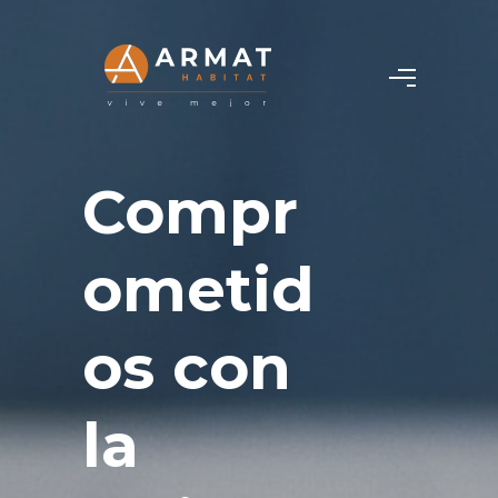
Compr
ometid
os con
la