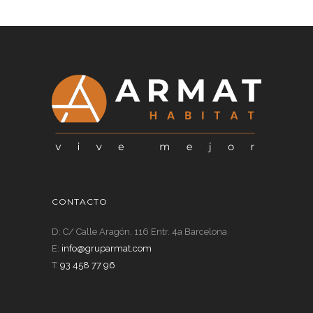
CONTACTO
D: C/ Calle Aragón, 116 Entr. 4a Barcelona
E:
info@gruparmat.com
T:
93 458 77 96